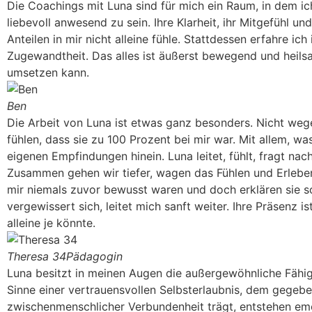
Die Coachings mit Luna sind für mich ein Raum, in dem ich 
liebevoll anwesend zu sein. Ihre Klarheit, ihr Mitgefühl u
Anteilen in mir nicht alleine fühle. Stattdessen erfahre ic
Zugewandtheit. Das alles ist äußerst bewegend und heilsa
umsetzen kann.
Ben
Die Arbeit von Luna ist etwas ganz besonders. Nicht weg
fühlen, dass sie zu 100 Prozent bei mir war. Mit allem, wa
eigenen Empfindungen hinein. Luna leitet, fühlt, fragt nac
Zusammen gehen wir tiefer, wagen das Fühlen und Erleben.
mir niemals zuvor bewusst waren und doch erklären sie s
vergewissert sich, leitet mich sanft weiter. Ihre Präsenz 
alleine je könnte.
Theresa 34
Pädagogin
Luna besitzt in meinen Augen die außergewöhnliche Fähigke
Sinne einer vertrauensvollen Selbsterlaubnis, dem gegeb
zwischenmenschlicher Verbundenheit trägt, entstehen emoti