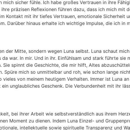
mich sicher fühle. Ich habe großes Vertrauen in ihre Fähigke
nd ihre präzisen Reflexionen führen dazu, dass ich mich mit 
h im Kontakt mit ihr tiefes Vertrauen, emotionale Sicherheit 
m. Darüber hinaus erhalte ich wichtige Impulse, die ich in
en der Mitte, sondern wegen Luna selbst. Luna schaut mich
s da war. In mir. Und in ihr. Einfühlsam und stark führte sie
h. Sie spinnt die Geschichte, die mir hilft, Altes abzuschütt
 Spüre mich so unmittelbar und roh, wie schon lange nicht
o vieles von meinem heutigem Verhalten. Immer ist Luna an 
ist ein unglaubliches Geschenk. Die Verbundenheit mit ihr läs
it, bei ihrer Arbeit wie selbstverständlich aus ihrem Herz
enen Moment zu dienen. Indem Luna Einzel- und Gruppenproz
onale, intellektuelle sowie spirituelle Transparenz und Wah