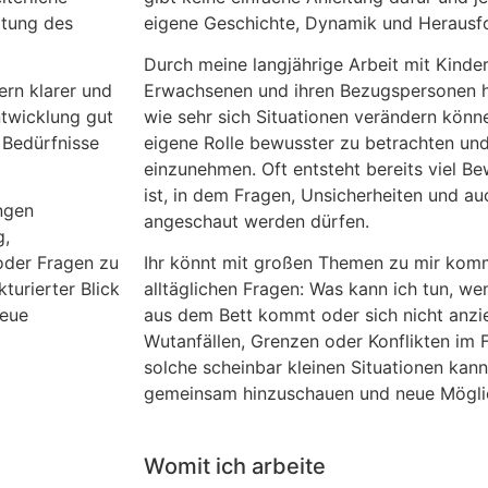
itung des
eigene Geschichte, Dynamik und Herausf
Durch meine langjährige Arbeit mit Kinde
ern klarer und
Erwachsenen und ihren Bezugspersonen h
ntwicklung gut
wie sehr sich Situationen verändern könne
 Bedürfnisse
eigene Rolle bewusster zu betrachten un
einzunehmen. Oft entsteht bereits viel 
ist, in dem Fragen, Unsicherheiten und a
ngen
angeschaut werden dürfen.
g,
oder Fragen zu
Ihr könnt mit großen Themen zu mir kom
turierter Blick
alltäglichen Fragen: Was kann ich tun, w
neue
aus dem Bett kommt oder sich nicht anzie
Wutanfällen, Grenzen oder Konflikten im 
solche scheinbar kleinen Situationen kann
gemeinsam hinzuschauen und neue Möglic
Womit ich arbeite