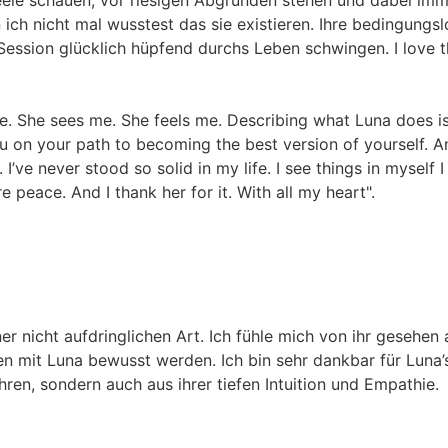
 ich nicht mal wusstest das sie existieren. Ihre bedingungs
Session glücklich hüpfend durchs Leben schwingen. I love 
e. She sees me. She feels me. Describing what Luna does is 
you on your path to becoming the best version of yourself. 
 I’ve never stood so solid in my life. I see things in myself 
 peace. And I thank her for it. With all my heart".
ner nicht aufdringlichen Art. Ich fühle mich von ihr gesehe
 mit Luna bewusst werden. Ich bin sehr dankbar für Luna’s
ren, sondern auch aus ihrer tiefen Intuition und Empathie.