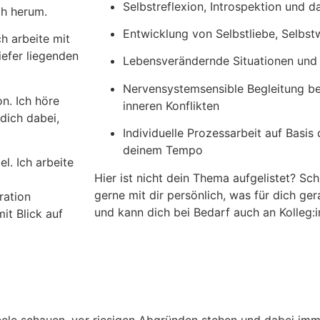
Selbstreflexion, Introspektion und 
ch herum.
Entwicklung von Selbstliebe, Selbst
h arbeite mit
iefer liegenden
Lebensverändernde Situationen un
Nervensystemsensible Begleitung b
on. Ich höre
inneren Konflikten
dich dabei,
Individuelle Prozessarbeit auf Basis
deinem Tempo
l. Ich arbeite
Hier ist nicht dein Thema aufgelistet? Sch
gerne mit dir persönlich, was für dich ger
ration
und kann dich bei Bedarf auch an Kolleg:i
t Blick auf
 Seele schauen, vor riesigen Abgründen stehen und dabei im