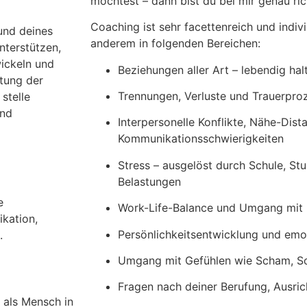
möchtest – dann bist du bei mir genau ric
Coaching ist sehr facettenreich und individ
 und deines
anderem in folgenden Bereichen:
nterstützen,
ickeln und
Beziehungen aller Art – lebendig halt
tung der
Trennungen, Verluste und Trauerpro
stelle
und
Interpersonelle Konflikte, Nähe-Dis
Kommunikationsschwierigkeiten
Stress – ausgelöst durch Schule, Stu
Belastungen
e
Work-Life-Balance und Umgang mit
kation,
Persönlichkeitsentwicklung und emo
.
Umgang mit Gefühlen wie Scham, Sc
Fragen nach deiner Berufung, Ausri
h als Mensch in