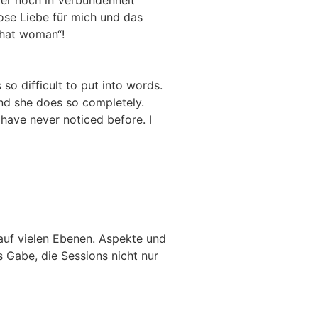
lose Liebe für mich und das
that woman“!
so difficult to put into words.
And she does so completely.
I have never noticed before. I
n auf vielen Ebenen. Aspekte und
 Gabe, die Sessions nicht nur