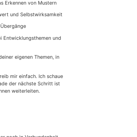
das Erkennen von Mustern
wert und Selbstwirksamkeit
d Übergänge
ei Entwicklungsthemen und
 deiner eigenen Themen, in
reib mir einfach. Ich schaue
ade der nächste Schritt ist
nnen weiterleiten.
mer noch in Verbundenheit